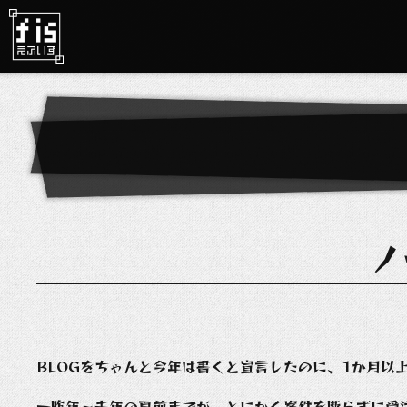
ノ
BLOGをちゃんと今年は書くと宣言したのに、1か月以
一昨年～去年の夏前までが、とにかく案件を断らずに受