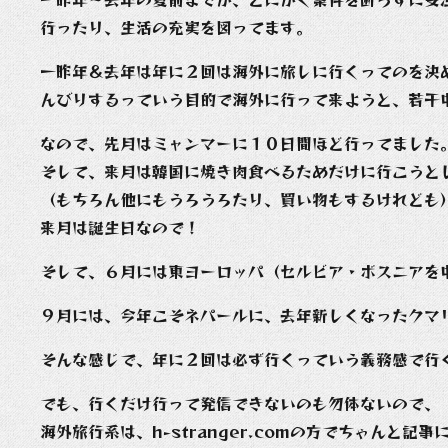
行ったり、生活の充実を図ってます。
一昨年＆去年は年に２回は海外に旅しに行くってのを決
んびりするっていう目的で海外に行って来ようと、若干
なので、先月はミャンマーに１０日間ほど行ってました
そして、来月は韓国に焼き肉食べるためだけに行こうと
（もちろん他にもうろうろたり、買い物もするけれども
来月は誕生日なので！
そして、６月には東ヨーロッパ（セルビア・ボスニアを
９月には、今年こそネパールに、去年新しくなったクマ
そんな感じで、年に２回は必ず行くっていう義務感で行
でも、行くだけ行って発信できないのも勿体ないので、
海外旅行系は、h-stranger.comの方でちゃんと記